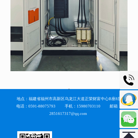
0591-88
地点：福建省福州市高新区乌龙江大道正荣财富中心B座8层
2851617
电话：0591-88075793 手机：15980703110 邮箱：
2851617317@qq.com